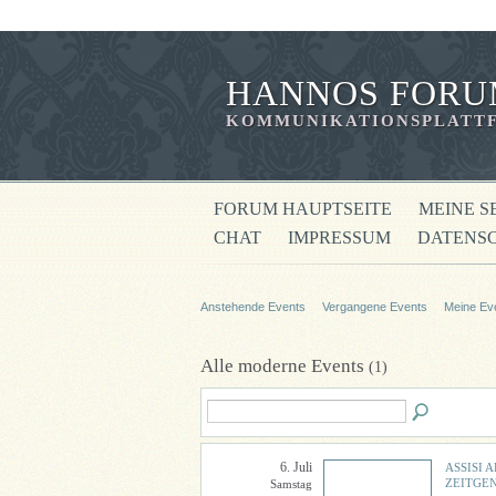
HANNOS FORU
KOMMUNIKATIONSPLATTF
FORUM HAUPTSEITE
MEINE S
CHAT
IMPRESSUM
DATENS
Anstehende Events
Vergangene Events
Meine Ev
Alle moderne Events
(1)
6. Juli
ASSISI 
ZEITGE
Samstag