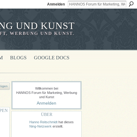
Anmelden
NG UND KUNST
T, WERBUNG UND KUNST.
M
BLOGS
GOOGLE DOCS
fügen
Willkommen bei
HANNOS Forum für Marketing, Werbung
und Kunst
Anmelden
PEN
ÜBER
Hanno Reitschmidt
hat dieses
Ning-Netzwerk
erstellt.