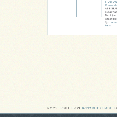
6. Juli 20
Comunale,
ASSISI AR
ausgewähl
Municipal 
Organisier
Typ:
inter
kunst
© 2026 ERSTELLT VON
HANNO REITSCHMIDT
. P