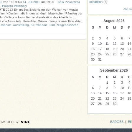
exhibition
(4)
13
von 18:00 bis
14. Juli 2013
um 19:00 –
Sala Pinacoteca
 Palazzo Vallemani
Alle a
TE 2013 Ein großes Ereignis mit den Werken von vierzig
ten Künstlern, die in den schönen historischen Räumen der
Art Gallery in Assisi für die Vorselektion des künstlerisc
…
August
2026
t von Assisi Arte, Italia Arte, Museo Internazionale Italia Arte |
nationale
,
ausstellung
,
für
,
moderne
,
und
,
zeitgenössische
,
S
M
D
M
D
F
2
3
4
5
6
7
9
10
11
12
13
14
16
17
18
19
20
21
23
24
25
26
27
28
30
31
September
2026
S
M
D
M
D
F
1
2
3
4
6
7
8
9
10
11
13
14
15
16
17
18
20
21
22
23
24
25
27
28
29
30
BADGES
|
EI
OWERED BY