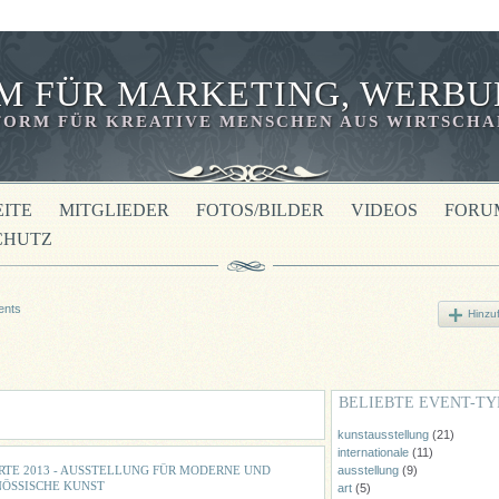
M FÜR MARKETING, WERBU
ORM FÜR KREATIVE MENSCHEN AUS WIRTSCHAF
EITE
MITGLIEDER
FOTOS/BILDER
VIDEOS
FORU
CHUTZ
ents
Hinzu
BELIEBTE EVENT-TY
kunstausstellung
(21)
internationale
(11)
ARTE 2013 - AUSSTELLUNG FÜR MODERNE UND
ausstellung
(9)
NÖSSISCHE KUNST
art
(5)