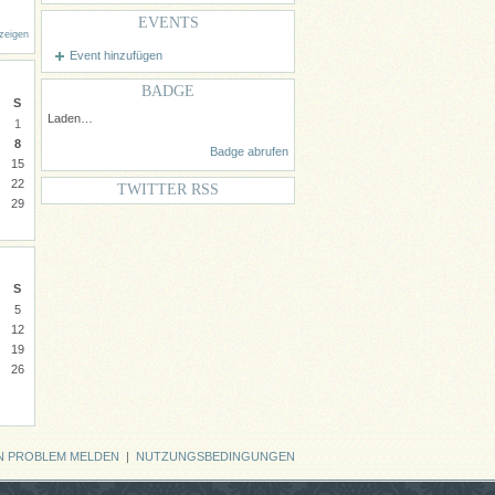
EVENTS
nzeigen
Event hinzufügen
BADGE
S
Laden…
1
8
Badge abrufen
15
22
TWITTER RSS
29
S
5
12
19
26
N PROBLEM MELDEN
|
NUTZUNGSBEDINGUNGEN