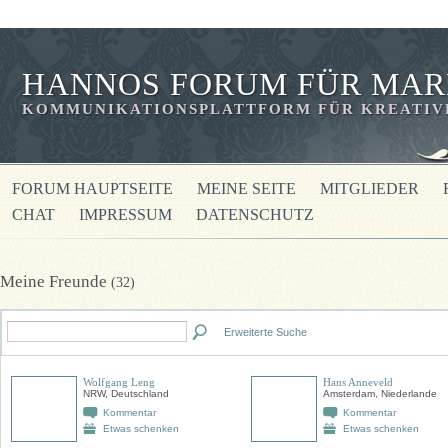
HANNOS FORUM FÜR MAR
KOMMUNIKATIONSPLATTFORM FÜR KREATIVE
FORUM HAUPTSEITE
MEINE SEITE
MITGLIEDER
CHAT
IMPRESSUM
DATENSCHUTZ
Meine Freunde
(32)
Erweiterte Suche
Wolfgang Leng
Hans Anneveld
NRW, Deutschland
Amsterdam, Niederlande
Kommentar
Kommentar
Etwas schenken
Etwas schenken