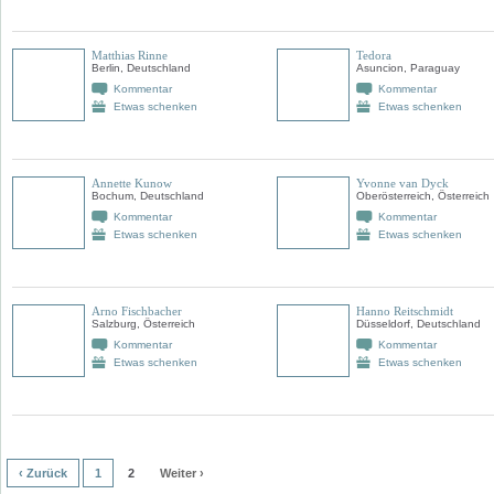
Matthias Rinne
Tedora
Berlin, Deutschland
Asuncion, Paraguay
Kommentar
Kommentar
Etwas schenken
Etwas schenken
Annette Kunow
Yvonne van Dyck
Bochum, Deutschland
Oberösterreich, Österreich
Kommentar
Kommentar
Etwas schenken
Etwas schenken
Arno Fischbacher
Hanno Reitschmidt
Salzburg, Österreich
Düsseldorf, Deutschland
Kommentar
Kommentar
Etwas schenken
Etwas schenken
‹ Zurück
1
2
Weiter ›