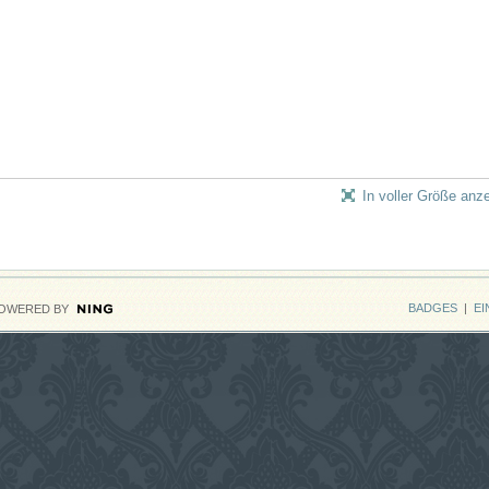
In voller Größe anz
BADGES
|
EI
OWERED BY