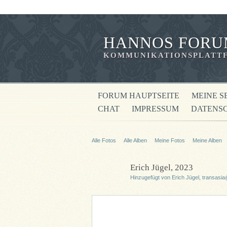
HANNOS FORU
KOMMUNIKATIONSPLATTF
FORUM HAUPTSEITE
MEINE S
CHAT
IMPRESSUM
DATENS
Alle Fotos
Alle Alben
Meine Fotos
Meine Alben‎
Erich Jügel, 2023
Hinzugefügt von
Erich Jügel, transasi