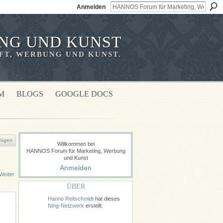
Anmelden
NG UND KUNST
T, WERBUNG UND KUNST.
M
BLOGS
GOOGLE DOCS
fügen
Willkommen bei
HANNOS Forum für Marketing, Werbung
und Kunst
Anmelden
Weiter
ÜBER
Hanno Reitschmidt
hat dieses
Ning-Netzwerk
erstellt.