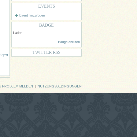
EVENTS
Event hinzufügen
BADGE
Laden…
Badge abrufen
TWITTER RSS
eigen
N PROBLEM MELDEN
|
NUTZUNGSBEDINGUNGEN