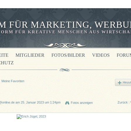
M FÜR MARKETING, WERBU
ORM FÜR KREATIVE MENSCHEN AUS WIRTSCHAF
EITE
MITGLIEDER
FOTOS/BILDER
VIDEOS
FORU
CHUTZ
Meine Favoriten
Hinzu
a@online.de
am 25. Januar 2023 um 1:24pm
Zurück
|
Fotos anzeigen