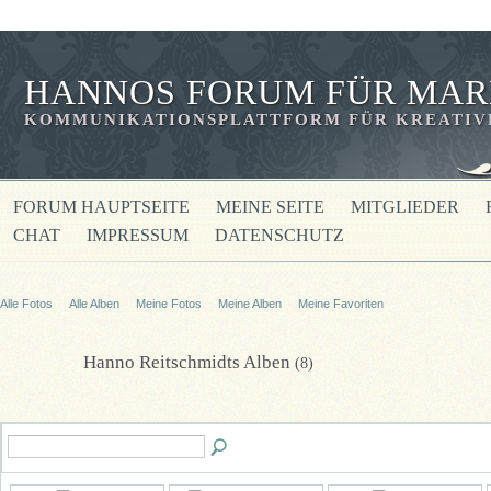
HANNOS FORUM FÜR MAR
KOMMUNIKATIONSPLATTFORM FÜR KREATIVE
FORUM HAUPTSEITE
MEINE SEITE
MITGLIEDER
CHAT
IMPRESSUM
DATENSCHUTZ
Alle Fotos
Alle Alben
Meine Fotos
Meine Alben‎
Meine Favoriten
Hanno Reitschmidts Alben
(8)